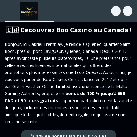
🎁 Bonus de dépôt
🏦 Retrait
🔥 Populaires
Spanish
🇨🇦 Découvrez Boo Casino au Canada !
🎰 Tours gratuits
🆕 Nouveaux
Bonjour, ici Gabriel Tremblay. Je réside à Québec, quartier Saint-
French
Roch, près du pont Lavigueur, Québec, Canada. Depuis 2011,
🎟️ Codes promotionnels
⭐ Tendances
après avoir testé plusieurs plateformes, j’ai une préférence pour
celles avec des licences internationales qui offrent des
👑 VIP
💎 Exclusifs
promotions plus intéressantes que Loto-Québec. Aujourd'hui, je
Japanese
vais vous parler de Boo Casino. Ce site, lancé en 2017 et opéré
🎯 Programme de fidélité
🎥 En direct
par Green Feather Online Limited avec une licence de la Malta
Gaming Authority, propose un
bonus de 100 % jusqu’à 650
English (Australia)
CAD et 50 tours gratuits
. J'apprécie particulièrement la variété
💥 Crash
des jeux, incluant des machines à sous et des jeux de table,
ainsi que le fait qu'il soit légalement régulé, ce qui assure une
💫 Megaways
English (Canada)
certaine sécurité.
💰 Jackpot
100 % de bonus jusqu’à 650 CAD et