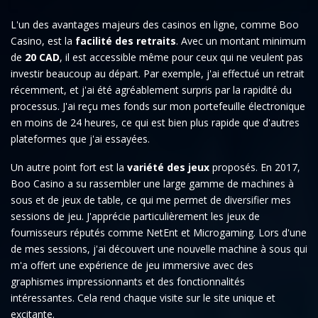
L'un des avantages majeurs des casinos en ligne, comme Boo
Casino, est la
facilité des retraits
. Avec un montant minimum
de
20 CAD
, il est accessible même pour ceux qui ne veulent pas
investir beaucoup au départ. Par exemple, j'ai effectué un retrait
récemment, et j'ai été agréablement surpris par la rapidité du
processus. J'ai reçu mes fonds sur mon portefeuille électronique
en moins de 24 heures, ce qui est bien plus rapide que d'autres
plateformes que j'ai essayées.
Un autre point fort est la
variété des jeux
proposés. En 2017,
Boo Casino a su rassembler une large gamme de machines à
sous et de jeux de table, ce qui me permet de diversifier mes
sessions de jeu. J'apprécie particulièrement les jeux de
fournisseurs réputés comme NetEnt et Microgaming. Lors d'une
de mes sessions, j'ai découvert une nouvelle machine à sous qui
m'a offert une expérience de jeu immersive avec des
graphismes impressionnants et des fonctionnalités
intéressantes. Cela rend chaque visite sur le site unique et
excitante.