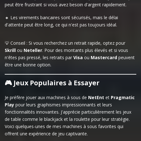
peut être frustrant si vous avez besoin d'argent rapidement.
🔸 Les virements bancaires sont sécurisés, mais le délai
d'attente peut être long, ce qui n'est pas toujours idéal.
💡 Conseil : Si vous recherchez un retrait rapide, optez pour
Skrill
ou
Neteller
. Pour des montants plus élevés et si vous
n'êtes pas pressé, les retraits par
Visa
ou
Mastercard
peuvent
être une bonne option.
🎮 Jeux Populaires à Essayer
Je préfère jouer aux machines à sous de
NetEnt
et
Pragmatic
Play
pour leurs graphismes impressionnants et leurs
fonctionnalités innovantes. J'apprécie particulièrement les jeux
de table comme le blackjack et la roulette pour leur stratégie.
Voici quelques-unes de mes machines à sous favorites qui
offrent une expérience de jeu captivante.