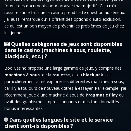
fournir des documents pour prouver ma majorité. Cela m'a
rassuré sur le fait que le casino prend cette question au sérieux.
J'ai aussi remarqué qu'ils offrent des options d'auto-exclusion,
ce qui est un bon moyen de prévenir les problèmes de jeu chez
les jeunes.
🎰 Quelles catégories de jeux sont disponibles
dans le casino (machines à sous, roulette,
blackjack, etc.) ?
Boo Casino propose une large gamme de jeux, y compris des
machines à sous
, de la
roulette
, et du
blackjack
. J'ai
particulièrement aimé explorer les différentes machines à sous,
car il y a toujours de nouveaux titres à essayer. Par exemple, j'ai
récemment joué à une machine à sous de
Pragmatic Play
qui
avait des graphismes impressionnants et des fonctionnalités
bonus intéressantes.
🌐 Dans quelles langues le site et le service
client sont-ils disponibles ?