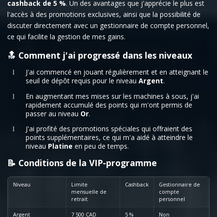
cashback de 5 %
. Un des avantages que j'apprécie le plus est
l'accès à des promotions exclusives, ainsi que la possibilité de
discuter directement avec un gestionnaire de compte personnel,
ce qui facilite la gestion de mes gains.
🔝 Comment j'ai progressé dans les niveaux
J'ai commencé en jouant régulièrement et en atteignant le
seuil de dépôt requis pour le niveau
Argent
.
En augmentant mes mises sur les machines à sous, j'ai
rapidement accumulé des points qui m'ont permis de
passer au niveau
Or
.
J'ai profité des promotions spéciales qui offraient des
points supplémentaires, ce qui m'a aidé à atteindre le
niveau
Platine
en peu de temps.
📝 Conditions de la VIP-programme
Niveau
Limite
Cashback
Gestionnaire de
mensuelle de
compte
retrait
personnel
Argent
7 500 CAD
5 %
Non