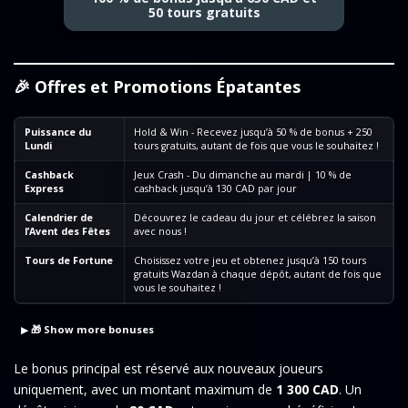
50 tours gratuits
English (New Zealand)
🧩 Fournisseurs
🎉 Offres et Promotions Épatantes
Puissance du
Hold & Win - Recevez jusqu’à 50 % de bonus + 250
Lundi
tours gratuits, autant de fois que vous le souhaitez !
Cashback
Jeux Crash - Du dimanche au mardi | 10 % de
Express
cashback jusqu’à 130 CAD par jour
Calendrier de
Découvrez le cadeau du jour et célébrez la saison
l’Avent des Fêtes
avec nous !
Tours de Fortune
Choisissez votre jeu et obtenez jusqu’à 150 tours
gratuits Wazdan à chaque dépôt, autant de fois que
vous le souhaitez !
🎁 Show more bonuses
Le bonus principal est réservé aux nouveaux joueurs
uniquement, avec un montant maximum de
1 300 CAD
. Un