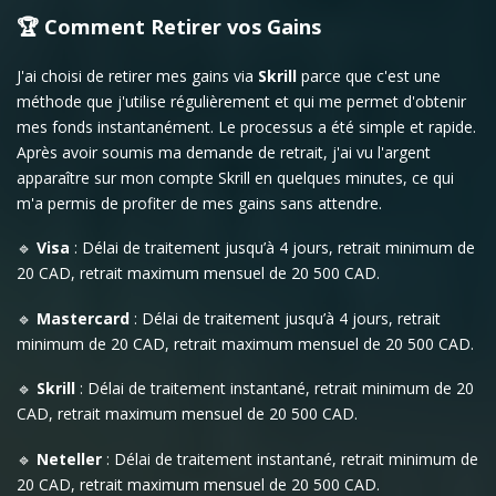
🏆 Comment Retirer vos Gains
J'ai choisi de retirer mes gains via
Skrill
parce que c'est une
méthode que j'utilise régulièrement et qui me permet d'obtenir
mes fonds instantanément. Le processus a été simple et rapide.
Après avoir soumis ma demande de retrait, j'ai vu l'argent
apparaître sur mon compte Skrill en quelques minutes, ce qui
m'a permis de profiter de mes gains sans attendre.
🔹
Visa
: Délai de traitement jusqu’à 4 jours, retrait minimum de
20 CAD, retrait maximum mensuel de 20 500 CAD.
🔹
Mastercard
: Délai de traitement jusqu’à 4 jours, retrait
minimum de 20 CAD, retrait maximum mensuel de 20 500 CAD.
🔹
Skrill
: Délai de traitement instantané, retrait minimum de 20
CAD, retrait maximum mensuel de 20 500 CAD.
🔹
Neteller
: Délai de traitement instantané, retrait minimum de
20 CAD, retrait maximum mensuel de 20 500 CAD.