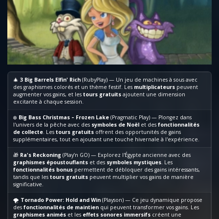
🎄
3 Big Barrels Elfin' Rich
(RubyPlay) — Un jeu de machines à sous avec
des graphismes colorés et un thème festif. Les
multiplicateurs
peuvent
augmenter vos gains, et les
tours gratuits
ajoutent une dimension
excitante à chaque session.
❄️
Big Bass Christmas – Frozen Lake
(Pragmatic Play) — Plongez dans
l'univers de la pêche avec des
symboles de Noël
et des
fonctionnalités
de collecte
. Les
tours gratuits
offrent des opportunités de gains
supplémentaires, tout en ajoutant une touche hivernale à l'expérience.
🎁
Ra's Reckoning
(Play’n GO) — Explorez l'Égypte ancienne avec des
graphismes époustouflants
et des
symboles mystiques
. Les
fonctionnalités bonus
permettent de débloquer des gains intéressants,
tandis que les
tours gratuits
peuvent multiplier vos gains de manière
significative.
🌪️
Tornado Power: Hold and Win
(Playson) — Ce jeu dynamique propose
des
fonctionnalités de maintien
qui peuvent transformer vos gains. Les
graphismes animés
et les
effets sonores immersifs
créent une