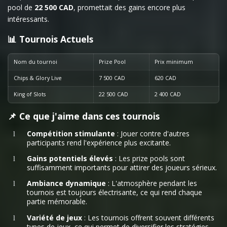
pool de
22 500 CAD
, promettait des gains encore plus
intéressants.
📊 Tournois Actuels
Nom du tournoi
Prize Pool
Prix minimum
Chips & Glory Live
7 500 CAD
620 CAD
King of Slots
22 500 CAD
2 400 CAD
📌 Ce que j'aime dans ces tournois
Compétition stimulante
: Jouer contre d'autres
participants rend l'expérience plus excitante.
Gains potentiels élevés
: Les prize pools sont
suffisamment importants pour attirer des joueurs sérieux.
Ambiance dynamique
: L'atmosphère pendant les
tournois est toujours électrisante, ce qui rend chaque
partie mémorable.
Variété de jeux
: Les tournois offrent souvent différents
types de jeux, ce qui permet de diversifier les stratégies.